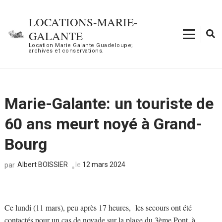
Aller
au
LOCATIONS-MARIE-
contenu
GALANTE
(Pressez
Location Marie Galante Guadeloupe;
archives et conservations.
Entrée)
Marie-Galante: un touriste de
60 ans meurt noyé à Grand-
Bourg
Albert BOISSIER
le
12 mars 2024
par
Ce lundi (11 mars), peu après 17 heures, les secours ont été
contactés pour un cas de noyade sur la plage du 3ème Pont, à