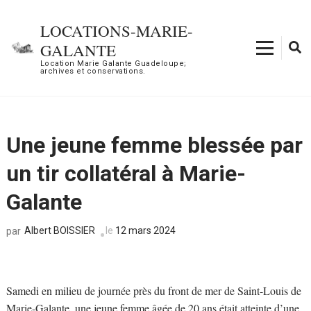
Aller
au
LOCATIONS-MARIE-
contenu
GALANTE
(Pressez
Location Marie Galante Guadeloupe;
archives et conservations.
Entrée)
Une jeune femme blessée par
un tir collatéral à Marie-
Galante
Albert BOISSIER
le
12 mars 2024
par
Samedi en milieu de journée près du front de mer de Saint-Louis de
Marie-Galante, une jeune femme âgée de 20 ans était atteinte d’une