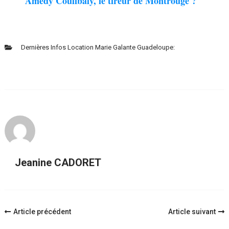
Amedy Coulibaly, le tireur de Montrouge ?
Dernières Infos Location Marie Galante Guadeloupe:
Jeanine CADORET
Navigation
Article précédent
Article suivant
d'article