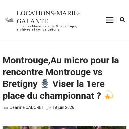
Aller
au
LOCATIONS-MARIE-
contenu
GALANTE
(Pressez
Location Marie Galante Guadeloupe;
archives et conservations.
Entrée)
Montrouge,Au micro pour la
rencontre Montrouge vs
Bretigny
Viser la 1ere
place du championnat ?
Jeanine CADORET
le
18 juin 2026
par