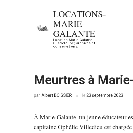
Aller
LOCATIONS-
au
MARIE-
contenu
GALANTE
(Pressez
Location Marie Galante
Entrée)
Guadeloupe; archives et
conservations.
Meurtres à Marie
Albert BOISSIER
le
23 septembre 2023
par
À Marie-Galante, un jeune éducateur es
capitaine Ophélie Villedieu est chargée