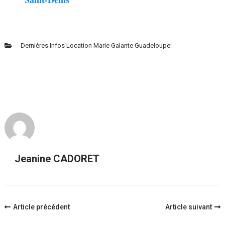
Dernières Infos Location Marie Galante Guadeloupe:
Jeanine CADORET
Navigation
Article précédent
Article suivant
d'article