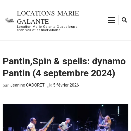
Aller
au
LOCATIONS-MARIE-
contenu
GALANTE
(Pressez
Location Marie Galante Guadeloupe;
archives et conservations.
Entrée)
Pantin,Spin & spells: dynamo
Pantin (4 septembre 2024)
Jeanine CADORET
le
5 février 2026
par