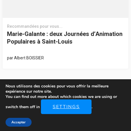
Recommandées pour vous...
Marie-Galante : deux Journées d’Animation
Populaires à Saint-Louis
par
Albert BOISSIER
Nous utilisons des cookies pour vous offrir la meilleure
expérience sur notre site.
You can find out more about which cookies we are using or
© Copyright 2026
LOCATIONS-MARIE-GALANTE
. Tous Droits
SETTINGS
switch them off in
.
Réservés.
The Ultralight | Développé Par
Rara Theme
. Propulsé Par
WordPress
.
Accepter