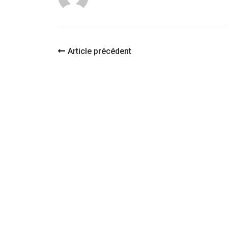
Navigation
Article précédent
d'article