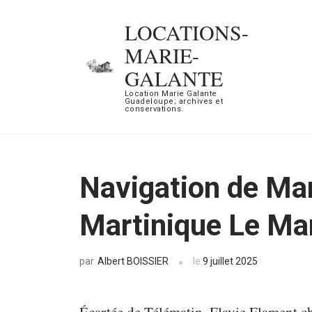
Aller
LOCATIONS-
au
MARIE-
contenu
GALANTE
(Pressez
Location Marie Galante
Entrée)
Guadeloupe; archives et
conservations.
Navigation de Mar
Martinique Le Ma
Albert BOISSIER
le
9 juillet 2025
par