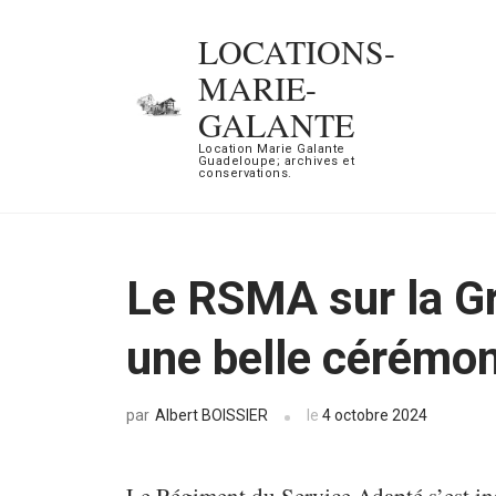
Aller
LOCATIONS-
au
MARIE-
contenu
GALANTE
(Pressez
Location Marie Galante
Entrée)
Guadeloupe; archives et
conservations.
Le RSMA sur la Gr
une belle cérémoni
Albert BOISSIER
le
4 octobre 2024
par