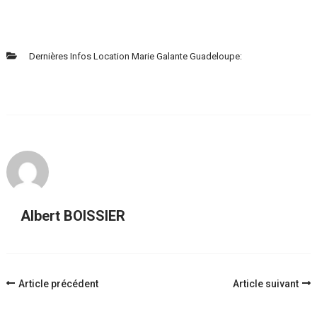
Dernières Infos Location Marie Galante Guadeloupe:
Albert BOISSIER
Navigation
Article précédent
Article suivant
d'article