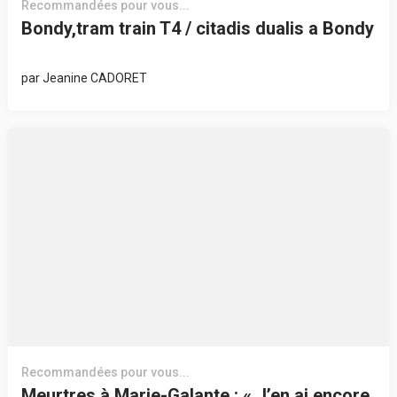
Recommandées pour vous...
Bondy,tram train T4 / citadis dualis a Bondy
par
Jeanine CADORET
Recommandées pour vous...
Meurtres à Marie-Galante : « J’en ai encore