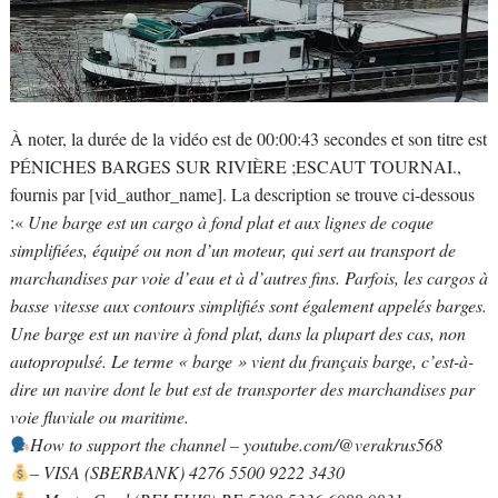
À noter, la durée de la vidéo est de 00:00:43 secondes et son titre est
PÉNICHES BARGES SUR RIVIÈRE ;ESCAUT TOURNAI.,
fournis par [vid_author_name]. La description se trouve ci-dessous
:«
Une barge est un cargo à fond plat et aux lignes de coque
simplifiées, équipé ou non d’un moteur, qui sert au transport de
marchandises par voie d’eau et à d’autres fins. Parfois, les cargos à
basse vitesse aux contours simplifiés sont également appelés barges.
Une barge est un navire à fond plat, dans la plupart des cas, non
autopropulsé. Le terme « barge » vient du français barge, c’est-à-
dire un navire dont le but est de transporter des marchandises par
voie fluviale ou maritime.
How to support the channel – youtube.com/@verakrus568
– VISA (SBERBANK) 4276 5500 9222 3430