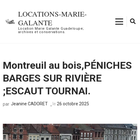
Aller
au
LOCATIONS-MARIE-
contenu
GALANTE
(Pressez
Location Marie Galante Guadeloupe;
archives et conservations.
Entrée)
Montreuil au bois,PÉNICHES
BARGES SUR RIVIÈRE
;ESCAUT TOURNAI.
Jeanine CADORET
le
26 octobre 2025
par