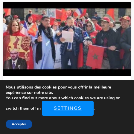
Recommandées pour vous...
Nous utilisons des cookies pour vous offrir la meilleure
Ivry-sur-Seine,Le rassemblement des
expérience sur notre site.
You can find out more about which cookies we are using or
Marocains devant la mairie d’Ivry-sur-
Seine 30 Mars 2025
SETTINGS
switch them off in
.
Accepter
par
Jeanine CADORET