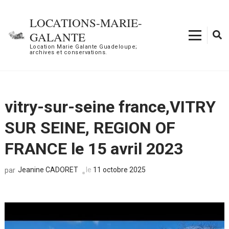
Aller
au
LOCATIONS-MARIE-
contenu
GALANTE
(Pressez
Location Marie Galante Guadeloupe;
archives et conservations.
Entrée)
vitry-sur-seine france,VITRY
SUR SEINE, REGION OF
FRANCE le 15 avril 2023
Jeanine CADORET
le
11 octobre 2025
par