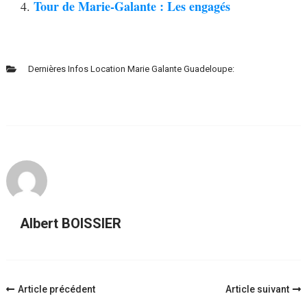
Tour de Marie-Galante : Les engagés
Dernières Infos Location Marie Galante Guadeloupe:
Albert BOISSIER
Navigation
Article précédent
Article suivant
d'article