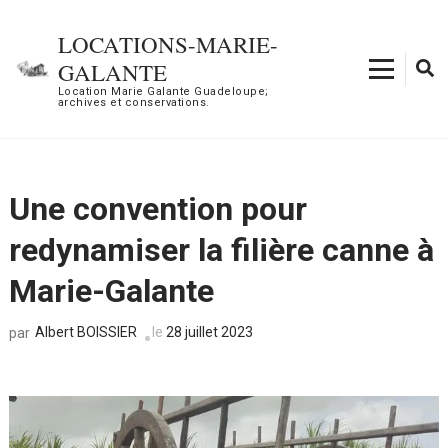
Aller
au
LOCATIONS-MARIE-
contenu
GALANTE
(Pressez
Location Marie Galante Guadeloupe;
archives et conservations.
Entrée)
Une convention pour
redynamiser la filière canne à
Marie-Galante
Albert BOISSIER
le
28 juillet 2023
par