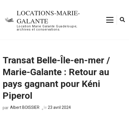
Aller
au
LOCATIONS-MARIE-
contenu
GALANTE
(Pressez
Location Marie Galante Guadeloupe;
archives et conservations.
Entrée)
Transat Belle-Île-en-mer /
Marie-Galante : Retour au
pays gagnant pour Kéni
Piperol
Albert BOISSIER
le
23 avril 2024
par