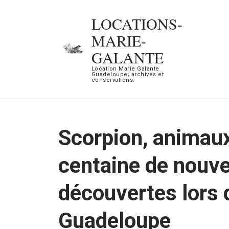
Aller
LOCATIONS-
au
MARIE-
contenu
GALANTE
(Pressez
Location Marie Galante
Entrée)
Guadeloupe; archives et
conservations.
Scorpion, animau
centaine de nouve
découvertes lors 
Guadeloupe