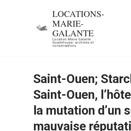
Aller
LOCATIONS-
au
MARIE-
contenu
GALANTE
(Pressez
Location Marie Galante
Entrée)
Guadeloupe; archives et
conservations.
Saint-Ouen; Starc
Saint-Ouen, l’hôt
la mutation d’un s
mauvaise réputat