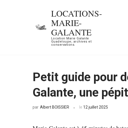
Aller
LOCATIONS-
au
MARIE-
contenu
GALANTE
(Pressez
Location Marie Galante
Entrée)
Guadeloupe; archives et
conservations.
Petit guide pour 
Galante, une pépit
Albert BOISSIER
le
12 juillet 2025
par