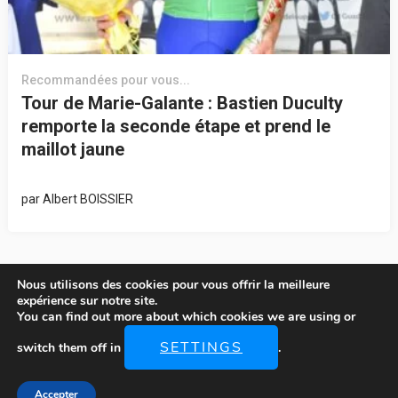
Recommandées pour vous...
Tour de Marie-Galante : Bastien Duculty
remporte la seconde étape et prend le
maillot jaune
par
Albert BOISSIER
Nous utilisons des cookies pour vous offrir la meilleure
expérience sur notre site.
You can find out more about which cookies we are using or
© Copyright 2026
LOCATIONS-MARIE-GALANTE
. Tous Droits
SETTINGS
switch them off in
.
Réservés.
The Ultralight | Développé Par
Rara Theme
. Propulsé Par
WordPress
.
Accepter