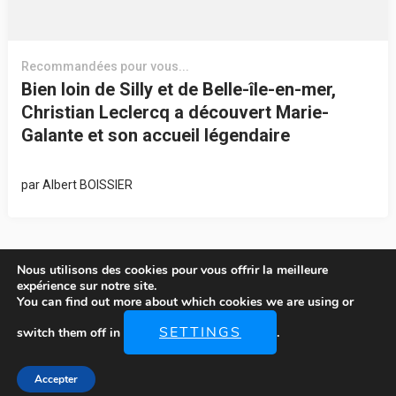
Recommandées pour vous...
Bien loin de Silly et de Belle-île-en-mer,
Christian Leclercq a découvert Marie-
Galante et son accueil légendaire
par
Albert BOISSIER
Nous utilisons des cookies pour vous offrir la meilleure
expérience sur notre site.
You can find out more about which cookies we are using or
© Copyright 2026
LOCATIONS-MARIE-GALANTE
. Tous Droits
SETTINGS
switch them off in
.
Réservés.
The Ultralight | Développé Par
Rara Theme
. Propulsé Par
WordPress
.
Accepter