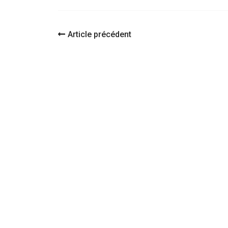
Navigation
Article précédent
d'article