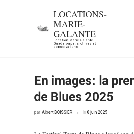
Aller
LOCATIONS-
au
MARIE-
contenu
GALANTE
(Pressez
Location Marie Galante
Entrée)
Guadeloupe; archives et
conservations.
En images: la pre
de Blues 2025
Albert BOISSIER
le
8 juin 2025
par