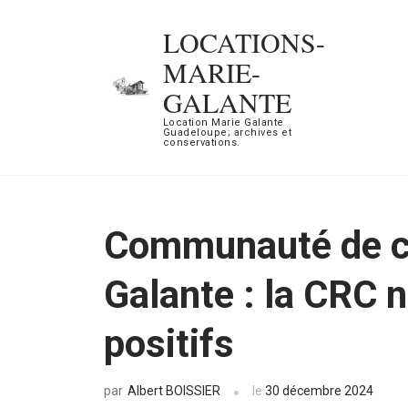
Aller
LOCATIONS-
au
MARIE-
contenu
GALANTE
(Pressez
Location Marie Galante
Entrée)
Guadeloupe; archives et
conservations.
Communauté de c
Galante : la CRC 
positifs
Albert BOISSIER
le
30 décembre 2024
par