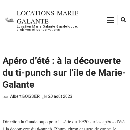
Aller
au
LOCATIONS-MARIE-
contenu
GALANTE
(Pressez
Location Marie Galante Guadeloupe;
archives et conservations.
Entrée)
Apéro d’été : à la découverte
du ti-punch sur l’île de Marie-
Galante
Albert BOISSIER
le
20 août 2023
par
Direction la Guadeloupe pour la série du 19/20 sur les apéros d’été
à la découverte du ti-punch. Rhum, citron et sucre de canne, le