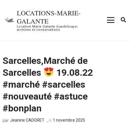
Aller
au
LOCATIONS-MARIE-
contenu
GALANTE
(Pressez
Location Marie Galante Guadeloupe;
archives et conservations.
Entrée)
Sarcelles,Marché de
Sarcelles
19.08.22
#marché #sarcelles
#nouveauté #astuce
#bonplan
Jeanine CADORET
le
1 novembre 2025
par