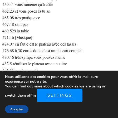
459.41 vous ramener ça à côté
462.23 et vous posez là tu as
465.08 très pratique ce
467.48 salit pas
469.529 la table
471.46 [Musique]
474.07 en fait c’est le plateau avec des tasses
476.68 à 30 euros donc c’est un plateau complet
480.46 très sympa vous pouvez même
483.5 réutiliser le plateau avec un autre
486.56 services verdi
489.04 très bien vous avez d’un même décor ici
Nous utilisons des cookies pour vous offrir la meilleure
expérience sur notre site.
492.13 voilà les services à café
You can find out more about which cookies we are using or
494.71 25 euros et a pas besoin d’aller en
SETTINGS
switch them off in
.
498.23 turquie pour acheter des services comme
499.88 ça vous les avez ici en marché de
502.7 sarcelles 25 euros vous l’avez en rose
Accepter
504.79 et blanc les dorer ici