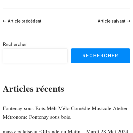
Navigation
Article précédent
Article suivant
d'article
Rechercher
RECHERCHER
Articles récents
Fontenay-sous-Bois,Méli Mélo Comédie Musicale Atelier
Métronome Fontenay sous bois.
massy palaiseau,;Offrande du Matin – Mardi 28 Mai 2024