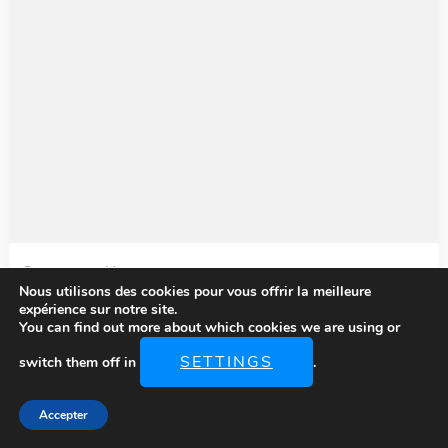
Recommandées pour vous...
Nous utilisons des cookies pour vous offrir la meilleure
Aux Antilles, mobilisation accrue contre les
expérience sur notre site.
arrivages massifs de sargasses
You can find out more about which cookies we are using or
SETTINGS
switch them off in
.
par
Albert BOISSIER
Accepter